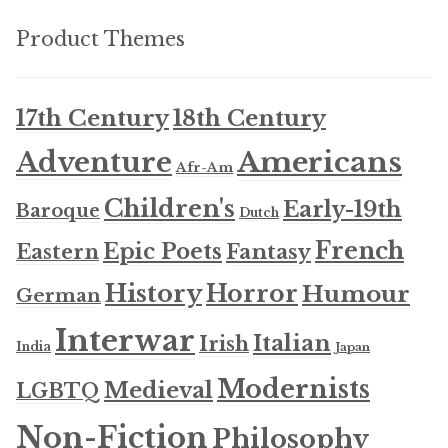
Product Themes
17th Century
18th Century
Americans
Adventure
Afr-Am
Children's
Early-19th
Baroque
Dutch
French
Epic Poets
Fantasy
Eastern
History
Horror
Humour
German
Interwar
Italian
Irish
India
Japan
Modernists
Medieval
LGBTQ
Non-Fiction
Philosophy