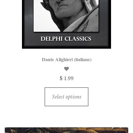
Dante Alighieri (italiane)
$ 1.99
This
Select options
product
has
multiple
variants.
The