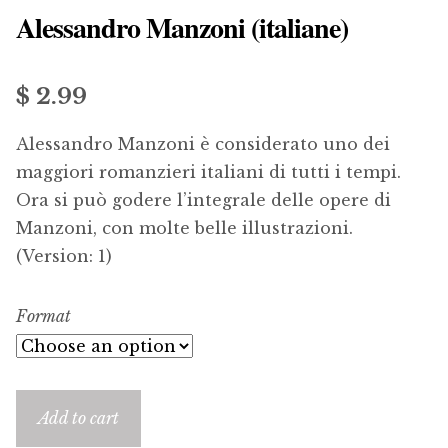
Alessandro Manzoni (italiane)
menu
Updates
Contact Us
$ 2.99
Complete Catalogue
Alessandro Manzoni è considerato uno dei
maggiori romanzieri italiani di tutti i tempi.
Ora si può godere l’integrale delle opere di
Manzoni, con molte belle illustrazioni.
(Version: 1)
Format
Add to cart