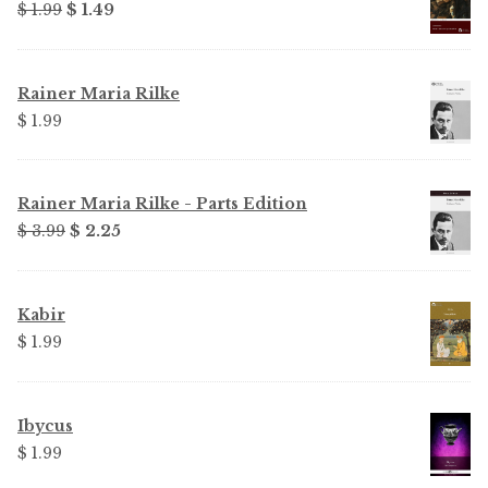
Original
Current
$ 1.99
$ 1.49
price
price
was:
is:
$ 1.99.
$ 1.49.
Rainer Maria Rilke
$ 1.99
Rainer Maria Rilke - Parts Edition
Original
Current
$ 3.99
$ 2.25
price
price
was:
is:
$ 3.99.
$ 2.25.
Kabir
$ 1.99
Ibycus
$ 1.99