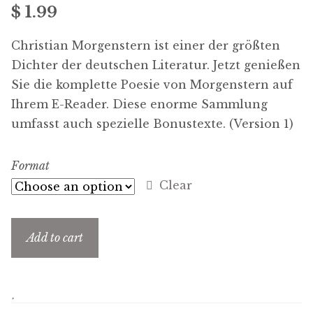
$ 1.99
menu
Free Downloads
Christian Morgenstern ist einer der größten
Audiobooks
Dichter der deutschen Literatur. Jetzt genießen
Sie die komplette Poesie von Morgenstern auf
Videos
Ihrem E-Reader. Diese enorme Sammlung
umfasst auch spezielle Bonustexte. (Version 1)
iPad and Apple Devices
Format
Parts Edition
Clear
Super Sets
Add to cart
My Account
Expan
child
menu
Coming Soon
Expan
child