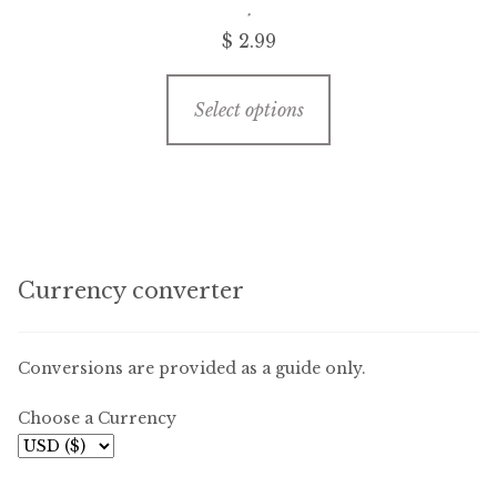
be
$ 2.99
chosen
on
This
the
Select options
product
product
has
page
multiple
variants.
The
options
Currency converter
may
be
chosen
Conversions are provided as a guide only.
on
Choose a Currency
the
product
page