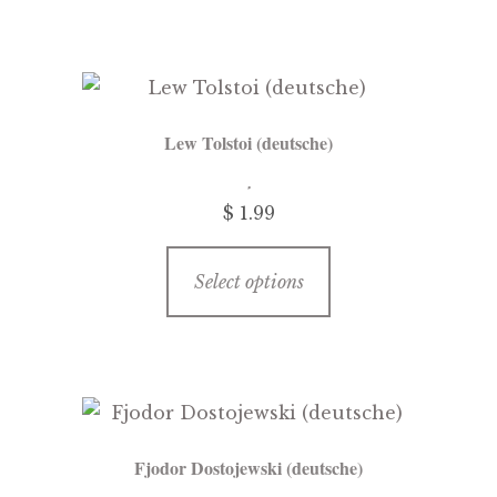
page
multiple
variants.
The
options
Lew Tolstoi (deutsche)
may
be
$ 1.99
chosen
on
This
the
Select options
product
product
has
page
multiple
variants.
The
options
Fjodor Dostojewski (deutsche)
may