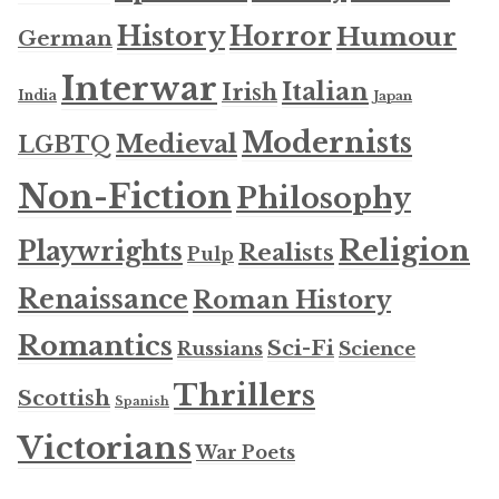
History
Horror
Humour
German
Interwar
Italian
Irish
India
Japan
Modernists
Medieval
LGBTQ
Non-Fiction
Philosophy
Religion
Playwrights
Realists
Pulp
Renaissance
Roman History
Romantics
Sci-Fi
Russians
Science
Thrillers
Scottish
Spanish
Victorians
War Poets