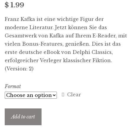
$
1.99
menu
Free Downloads
Franz Kafka ist eine wichtige Figur der
Audiobooks
moderne Literatur. Jetzt können Sie das
Gesamtwerk von Kafka auf Ihrem E-Reader, mit
Videos
vielen Bonus-Features, genießen. Dies ist das
erste deutsche eBook von Delphi Classics,
iPad and Apple Devices
erfolgreicher Verleger klassischer Fiktion.
(Version: 2)
Parts Edition
Format
Super Sets
Clear
My Account
Expan
child
Add to cart
menu
Coming Soon
Expan
child