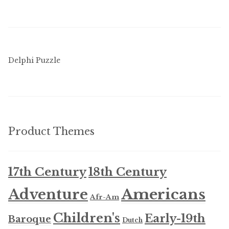
page
Delphi Puzzle
Product Themes
17th Century
18th Century
Americans
Adventure
Afr-Am
Children's
Early-19th
Baroque
Dutch