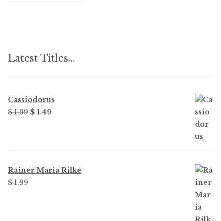
Latest Titles…
Cassiodorus
Original
Current
$
1.99
$
1.49
price
price
was:
is:
$ 1.99.
$ 1.49.
Rainer Maria Rilke
$
1.99