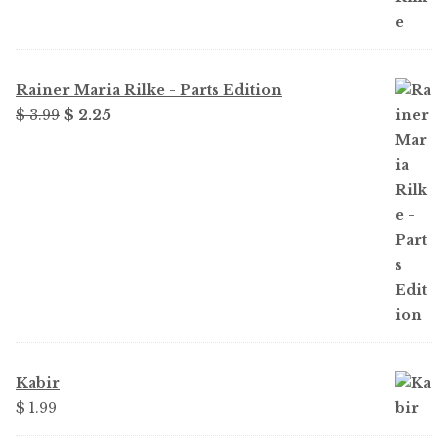
Rainer Maria Rilke - Parts Edition
Original
Current
$
3.99
$
2.25
price
price
was:
is:
$ 3.99.
$ 2.25.
Kabir
$
1.99