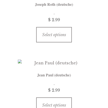
Joseph Roth (deutsche)
$
2.99
This
Select options
product
has
multiple
variants.
The
options
Jean Paul (deutsche)
may
be
$
2.99
chosen
on
This
the
Select options
product