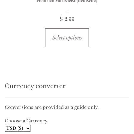
Heinrich von Kleist (deutsche)
may
be
$
2.99
chosen
on
This
the
Select options
product
product
has
page
multiple
variants.
The
options
Currency converter
may
be
chosen
Conversions are provided as a guide only.
on
Choose a Currency
the
product