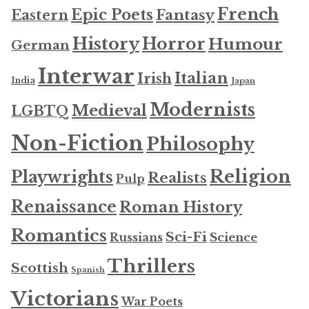
French
Epic Poets
Fantasy
Eastern
History
Horror
Humour
German
Interwar
Italian
Irish
India
Japan
Modernists
Medieval
LGBTQ
Non-Fiction
Philosophy
Religion
Playwrights
Realists
Pulp
Renaissance
Roman History
Romantics
Sci-Fi
Russians
Science
Thrillers
Scottish
Spanish
Victorians
War Poets