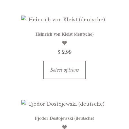
multiple
variants.
The
options
Heinrich von Kleist (deutsche)
may
be
$ 2.99
chosen
on
This
the
Select options
product
product
has
page
multiple
variants.
The
options
Fjodor Dostojewski (deutsche)
may