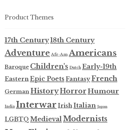
Product Themes
17th Century
18th Century
Americans
Adventure
Afr-Am
Children's
Early-19th
Baroque
Dutch
French
Epic Poets
Fantasy
Eastern
History
Horror
Humour
German
Interwar
Italian
Irish
India
Japan
Modernists
Medieval
LGBTQ