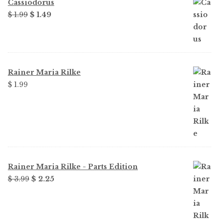
Cassiodorus
Original
Current
$ 1.99
$ 1.49
price
price
was:
is:
$ 1.99.
$ 1.49.
Rainer Maria Rilke
$ 1.99
Rainer Maria Rilke - Parts Edition
Original
Current
$ 3.99
$ 2.25
price
price
was:
is:
$ 3.99.
$ 2.25.