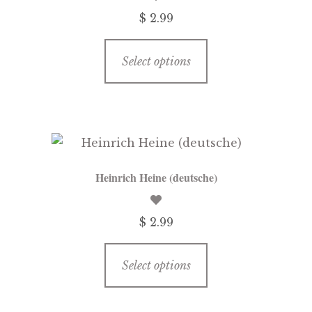
be
$ 2.99
chosen
on
This
the
Select options
product
product
has
page
multiple
variants.
The
options
Heinrich Heine (deutsche)
may
be
$ 2.99
chosen
on
This
the
Select options
product
product
has
page
multiple