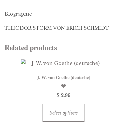
Biographie
THEODOR STORM VON ERICH SCHMIDT
Related products
J. W. von Goethe (deutsche)
$ 2.99
This
Select options
product
has