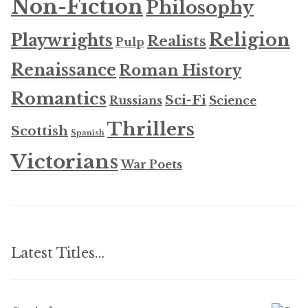
Non-Fiction
Philosophy
Religion
Playwrights
Realists
Pulp
Renaissance
Roman History
Romantics
Sci-Fi
Russians
Science
Thrillers
Scottish
Spanish
Victorians
War Poets
Latest Titles…