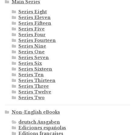
Main Series
Series Eight
Series Eleven
Series Fifteen
Series Five
Series Four
Series Fourteen
Series Nine
Series One
Series Seven
Series Six
Series Sixteen
Series Ten
Series Thirteen
Series Three
Series Twelve
Series Two
Non-English eBooks
deutsch Ausgaben
Ediciones españolas
Editions françaises