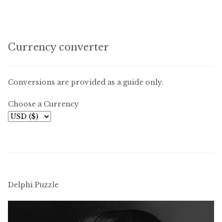
variants.
The
options
Currency converter
may
be
chosen
Conversions are provided as a guide only.
on
Choose a Currency
the
product
page
Delphi Puzzle